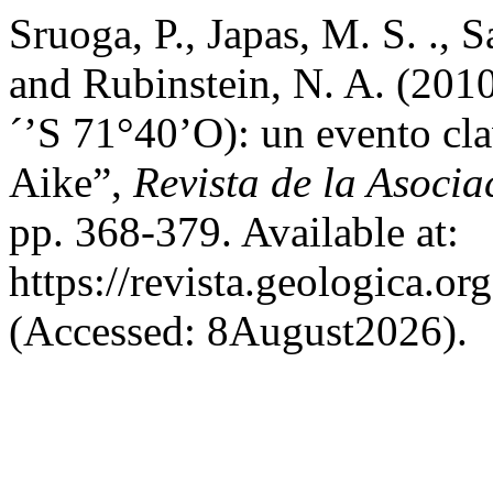
Sruoga, P., Japas, M. S. ., S
and Rubinstein, N. A. (2010
´’S 71°40’O): un evento cla
Aike”,
Revista de la Asoci
pp. 368-379. Available at:
https://revista.geologica.or
(Accessed: 8August2026).