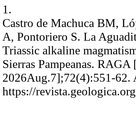
1.
Castro de Machuca BM, Ló
A, Pontoriero S. La Aguadit
Triassic alkaline magmatism 
Sierras Pampeanas. RAGA [I
2026Aug.7];72(4):551-62. A
https://revista.geologica.or