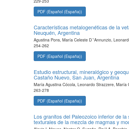
229-253
PDF (Español (España))
Características metalogenéticas de la vet
Neuquén, Argentina
Agustina Pons, María Celeste D´'Annunzio, Leonard
254-262
PDF (Español (España))
Estudio estructural, mineralógico y geoqu
Castaño Nuevo, San Juan, Argentina
María Agustina Cócola, Leonardo Strazzere, María 
263-278
PDF (Español (España))
Los granitos del Paleozoico inferior de la
texturales de la mezcla de magmas y mod
Alexis I. Nieves, Nestor O. Suzaño, Raúl A. Becchio 