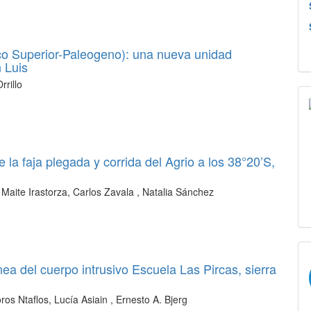
co Superior-Paleogeno): una nueva unidad
n Luis
rillo
 la faja plegada y corrida del Agrio a los 38°20’S,
, Maite Irastorza, Carlos Zavala , Natalia Sánchez
nea del cuerpo intrusivo Escuela Las Pircas, sierra
os Ntaflos, Lucía Asiain , Ernesto A. Bjerg