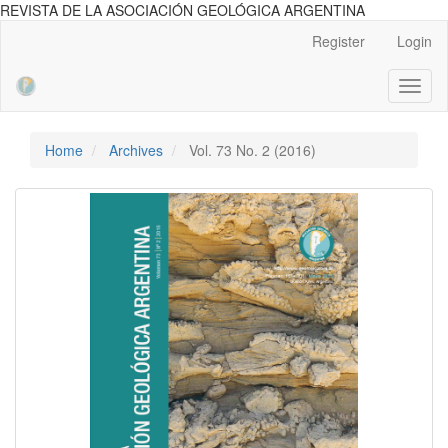
REVISTA DE LA ASOCIACIÓN GEOLÓGICA ARGENTINA
Main
Register
Login
Navigation
Main
Toggl
Content
naviga
Sidebar
Home
Archives
Vol. 73 No. 2 (2016)