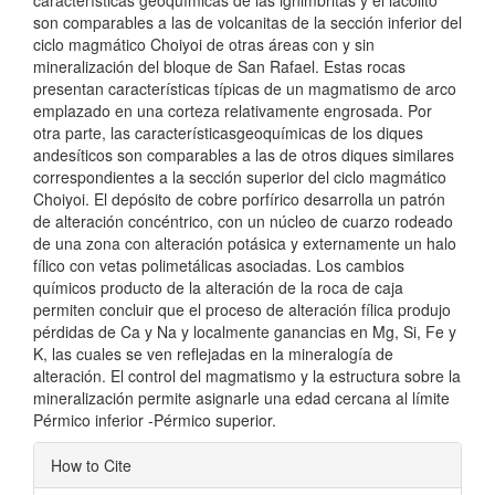
son comparables a las de volcanitas de la sección inferior del
ciclo magmático Choiyoi de otras áreas con y sin
mineralización del bloque de San Rafael. Estas rocas
presentan características típicas de un magmatismo de arco
emplazado en una corteza relativamente engrosada. Por
otra parte, las característicasgeoquímicas de los diques
andesíticos son comparables a las de otros diques similares
correspondientes a la sección superior del ciclo magmático
Choiyoi. El depósito de cobre porfírico desarrolla un patrón
de alteración concéntrico, con un núcleo de cuarzo rodeado
de una zona con alteración potásica y externamente un halo
fílico con vetas polimetálicas asociadas. Los cambios
químicos producto de la alteración de la roca de caja
permiten concluir que el proceso de alteración fílica produjo
pérdidas de Ca y Na y localmente ganancias en Mg, Si, Fe y
K, las cuales se ven reflejadas en la mineralogía de
alteración. El control del magmatismo y la estructura sobre la
mineralización permite asignarle una edad cercana al límite
Pérmico inferior -Pérmico superior.
Article
How to Cite