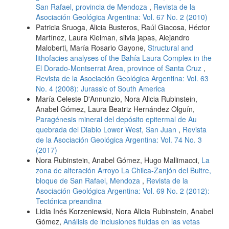
San Rafael, provincia de Mendoza
,
Revista de la
Asociación Geológica Argentina: Vol. 67 No. 2 (2010)
Patricia Sruoga, Alicia Busteros, Raúl Giacosa, Héctor
Martínez, Laura Kleiman, silvia japas, Alejandro
Maloberti, María Rosario Gayone,
Structural and
lithofacies analyses of the Bahía Laura Complex in the
El Dorado-Montserrat Area, province of Santa Cruz
,
Revista de la Asociación Geológica Argentina: Vol. 63
No. 4 (2008): Jurassic of South America
María Celeste D'Annunzio, Nora Alicia Rubinstein,
Anabel Gómez, Laura Beatriz Hernández Olguín,
Paragénesis mineral del depósito epitermal de Au
quebrada del Diablo Lower West, San Juan
,
Revista
de la Asociación Geológica Argentina: Vol. 74 No. 3
(2017)
Nora Rubinstein, Anabel Gómez, Hugo Mallimacci,
La
zona de alteración Arroyo La Chilca-Zanjón del Buitre,
bloque de San Rafael, Mendoza
,
Revista de la
Asociación Geológica Argentina: Vol. 69 No. 2 (2012):
Tectónica preandina
Lidia Inés Korzeniewski, Nora Alicia Rubinstein, Anabel
Gómez,
Análisis de inclusiones fluidas en las vetas