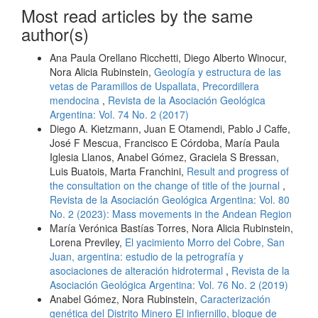
Most read articles by the same
author(s)
Ana Paula Orellano Ricchetti, Diego Alberto Winocur,
Nora Alicia Rubinstein,
Geología y estructura de las
vetas de Paramillos de Uspallata, Precordillera
mendocina
,
Revista de la Asociación Geológica
Argentina: Vol. 74 No. 2 (2017)
Diego A. Kietzmann, Juan E Otamendi, Pablo J Caffe,
José F Mescua, Francisco E Córdoba, María Paula
Iglesia Llanos, Anabel Gómez, Graciela S Bressan,
Luis Buatois, Marta Franchini,
Result and progress of
the consultation on the change of title of the journal
,
Revista de la Asociación Geológica Argentina: Vol. 80
No. 2 (2023): Mass movements in the Andean Region
María Verónica Bastías Torres, Nora Alicia Rubinstein,
Lorena Previley,
El yacimiento Morro del Cobre, San
Juan, argentina: estudio de la petrografía y
asociaciones de alteración hidrotermal
,
Revista de la
Asociación Geológica Argentina: Vol. 76 No. 2 (2019)
Anabel Gómez, Nora Rubinstein,
Caracterización
genética del Distrito Minero El infiernillo, bloque de