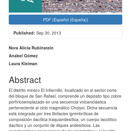
PDF (Español (España))
Published:
Sep 30, 2013
Main
Nora Alicia Rubinstein
Article
Anabel Gómez
Laura Kleiman
Content
Abstract
El distrito minero El Infiernillo, localizado en el sector norte
del bloque de San Rafael, comprende un depósito tipo cobre
porfíricoemplazado en una secuencia volcaniclástica
perteneciente al ciclo magmático Choiyoi. Dicha secuencia
está integrada por tres litofacies ignimbríticas de
composición dacítica-traquiandesítica, un cuerpo lacolítico
dacítico y un conjunto de diques andesíticos. Las
características geoquímicas de las ignimbritas y el lacolito