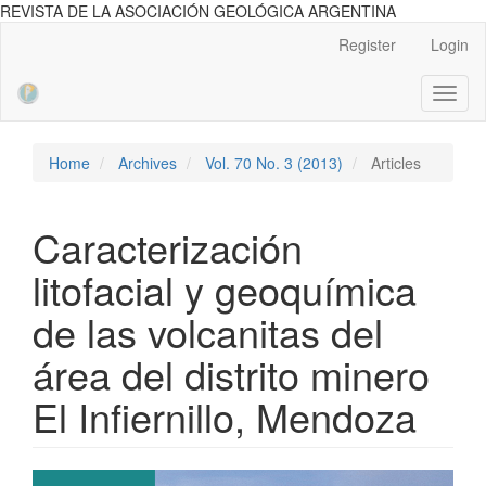
REVISTA DE LA ASOCIACIÓN GEOLÓGICA ARGENTINA
Main
Register
Login
Navigation
Main
Toggl
Content
naviga
Sidebar
Home
Archives
Vol. 70 No. 3 (2013)
Articles
Caracterización
litofacial y geoquímica
de las volcanitas del
área del distrito minero
El Infiernillo, Mendoza