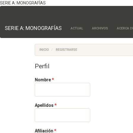
SERIE A: MONOGRAFÍAS
Navegación
principal
Contenido
principal
SERIE A: MONOGRAFÍAS
ACTUAL
ARCHIVOS
ACERCA 
Barra
lateral
INICIO
REGISTRARSE
Perfil
Obligatorio
Nombre
*
Obligatorio
Apellidos
*
Obligatorio
Afiliación
*