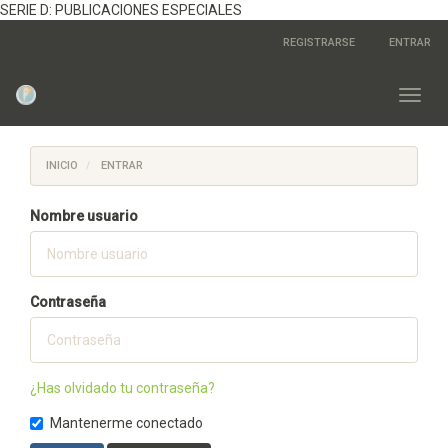
SERIE D: PUBLICACIONES ESPECIALES
Navegación
REGISTRARSE
ENTRAR
principal
Contenido
principal
Toggl
Barra
navig
lateral
INICIO
ENTRAR
Nombre usuario
Contraseña
¿Has olvidado tu contraseña?
Mantenerme conectado