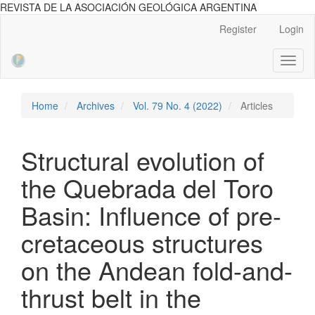
REVISTA DE LA ASOCIACIÓN GEOLÓGICA ARGENTINA
Main
Register
Login
Navigation
Main
Toggl
Content
naviga
Sidebar
Home
Archives
Vol. 79 No. 4 (2022)
Articles
Structural evolution of
the Quebrada del Toro
Basin: Influence of pre-
cretaceous structures
on the Andean fold-and-
thrust belt in the