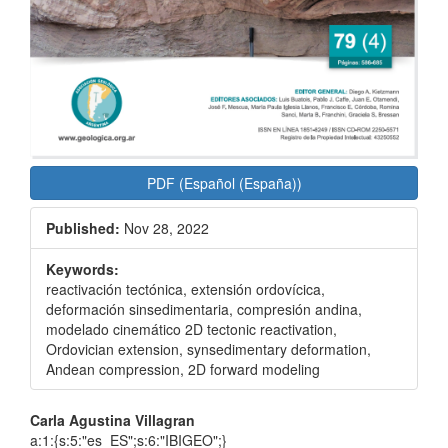
PDF (Español (España))
Published:
Nov 28, 2022
Keywords:
reactivación tectónica, extensión ordovícica,
deformación sinsedimentaria, compresión andina,
modelado cinemático 2D tectonic reactivation,
Ordovician extension, synsedimentary deformation,
Andean compression, 2D forward modeling
Main
Carla Agustina Villagran
a:1:{s:5:"es_ES";s:6:"IBIGEO";}