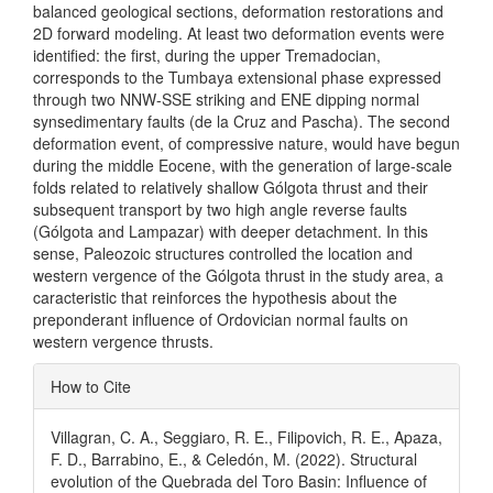
balanced geological sections, deformation restorations and
2D forward modeling. At least two deformation events were
identified: the first, during the upper Tremadocian,
corresponds to the Tumbaya extensional phase expressed
through two NNW-SSE striking and ENE dipping normal
synsedimentary faults (de la Cruz and Pascha). The second
deformation event, of compressive nature, would have begun
during the middle Eocene, with the generation of large-scale
folds related to relatively shallow Gólgota thrust and their
subsequent transport by two high angle reverse faults
(Gólgota and Lampazar) with deeper detachment. In this
sense, Paleozoic structures controlled the location and
western vergence of the Gólgota thrust in the study area, a
caracteristic that reinforces the hypothesis about the
preponderant influence of Ordovician normal faults on
western vergence thrusts.
Article
How to Cite
Details
Villagran, C. A., Seggiaro, R. E., Filipovich, R. E., Apaza,
F. D., Barrabino, E., & Celedón, M. (2022). Structural
evolution of the Quebrada del Toro Basin: Influence of