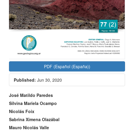
PDF (Español (España))
Published:
Jun 30, 2020
Main
José Matildo Paredes
Article
Silvina Mariela Ocampo
Nicolás Foix
Content
Sabrina Ximena Olazábal
Mauro Nicolás Valle