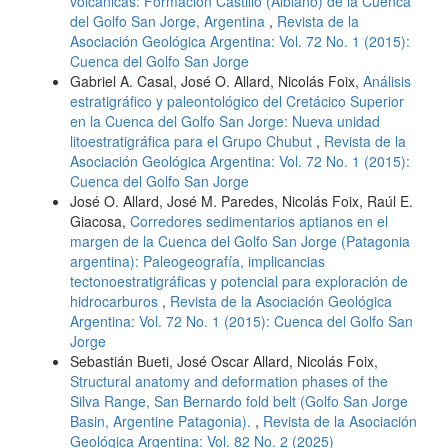
volcánicas: Formación Castillo (Albiano) de la Cuenca
del Golfo San Jorge, Argentina
,
Revista de la
Asociación Geológica Argentina: Vol. 72 No. 1 (2015):
Cuenca del Golfo San Jorge
Gabriel A. Casal, José O. Allard, Nicolás Foix,
Análisis
estratigráfico y paleontológico del Cretácico Superior
en la Cuenca del Golfo San Jorge: Nueva unidad
litoestratigráfica para el Grupo Chubut
,
Revista de la
Asociación Geológica Argentina: Vol. 72 No. 1 (2015):
Cuenca del Golfo San Jorge
José O. Allard, José M. Paredes, Nicolás Foix, Raúl E.
Giacosa,
Corredores sedimentarios aptianos en el
margen de la Cuenca del Golfo San Jorge (Patagonia
argentina): Paleogeografía, implicancias
tectonoestratigráficas y potencial para exploración de
hidrocarburos
,
Revista de la Asociación Geológica
Argentina: Vol. 72 No. 1 (2015): Cuenca del Golfo San
Jorge
Sebastián Bueti, José Oscar Allard, Nicolás Foix,
Structural anatomy and deformation phases of the
Silva Range, San Bernardo fold belt (Golfo San Jorge
Basin, Argentine Patagonia).
,
Revista de la Asociación
Geológica Argentina: Vol. 82 No. 2 (2025)