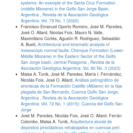
systems: An example of the Santa Cruz Formation
(middle Miocene) in the Golfo San Jorge Basin,
Argentina
,
Revista de la Asociación Geológica
Argentina: Vol. 79 No. 1 (2022)
Francisco Emanuel Oporto Romero, José M. Paredes,
José O. Allard, Nicolas Foix, Mauro N. Valle,
Maximiliano Cortés, Agustín R. Rodriguez, Sebastián
A. Bueti,
Architectural and kinematic analysis of
mesoscopic normal faults: Chenque Formation (Lower-
Middle Miocene) in the Eastern Sector of the Golfo
San Jorge basin, central Patagonia
,
Revista de la
Asociación Geológica Argentina: Vol. 80 No. 3 (2023)
Maisa A. Tunik, José M. Paredes, María I. Fernández,
Nicolás Foix, José O. Allard,
Análisis petrográfico de
areniscas de la Formación Castillo (Albiano) en la faja
plegada de San Bernardo, Cuenca Golfo San Jorge,
Argentina
,
Revista de la Asociación Geológica
Argentina: Vol. 72 No. 1 (2015): Cuenca del Golfo San
Jorge
José M. Paredes, Nicolás Foix, José O. Allard, Ferrán
Colombo, Maisa A. Tunik,
Arquitectura aluvial de
depósitos piroclásticos retrabajados en cuencas peri-