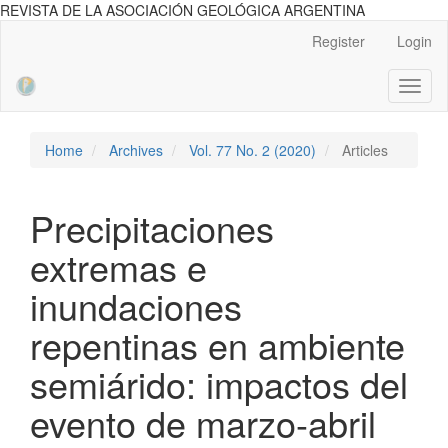
REVISTA DE LA ASOCIACIÓN GEOLÓGICA ARGENTINA
Main
Register
Login
Navigation
Main
Toggl
Content
naviga
Sidebar
Home
Archives
Vol. 77 No. 2 (2020)
Articles
Precipitaciones
extremas e
inundaciones
repentinas en ambiente
semiárido: impactos del
evento de marzo-abril