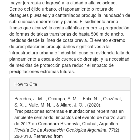
mayor jerarquía e ingresó a la ciudad a alta velocidad.
Dentro del éjido urbano, el taponamiento o rotura de
desagües pluviales y alcantarillados produjo la inundación de
sub-cuencas endorreicas y planas. El sedimento areno-
limoso que alcanzó la costa atlántica generó la progradación
de formas deltaicas transitorias de hasta 500 m de ancho,
medidas desde la línea de costa previa. El evento extremo
de precipitaciones produjo daños significativos a la
infraestructura urbana e industrial, puso en evidencia falta de
planeamiento a escala de cuenca de drenaje, y la necesidad
de medidas de protección para reducir el impacto de
precipitaciones extremas futuras.
Article
How to Cite
Details
Paredes, J. M. ., Ocampo, S. M. ., Foix, N. ., Olazábal,
S. X. ., Valle, M. N. ., & Allard, J. O. . (2020).
Precipitaciones extremas e inundaciones repentinas en
ambiente semiárido: impactos del evento de marzo-abril
de 2017 en Comodoro Rivadavia, Chubut, Argentina.
Revista De La Asociación Geológica Argentina
,
77
(2),
296-318. Retrieved from