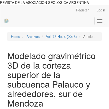
REVISTA DE LA ASOCIACIÓN GEOLÓGICA ARGENTINA
Main
Register
Login
Navigation
Main
Toggl
Content
naviga
Sidebar
Home
Archives
Vol. 75 No. 4 (2018)
Articles
Modelado gravimétrico
3D de la corteza
superior de la
subcuenca Palauco y
alrededores, sur de
Mendoza