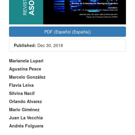
PDF (Español (España))
Published:
Dec 30, 2018
Main
Marianela Lupari
Article
Agustina Pesce
Marcelo González
Content
Flavia Leiva
Silvina Nacif
Orlando Alvarez
Mario Giménez
Juan La Vecchia
Andrés Folguera