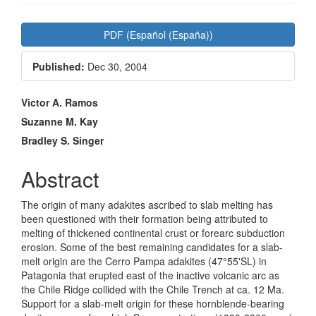
Article
PDF (Español (España))
Sidebar
Published:
Dec 30, 2004
Main
Victor A. Ramos
Article
Suzanne M. Kay
Bradley S. Singer
Content
Abstract
The origin of many adakites ascribed to slab melting has
been questioned with their formation being attributed to
melting of thickened continental crust or forearc subduction
erosion. Some of the best remaining candidates for a slab-
melt origin are the Cerro Pampa adakites (47°55'SL) in
Patagonia that erupted east of the inactive volcanic arc as
the Chile Ridge collided with the Chile Trench at ca. 12 Ma.
Support for a slab-melt origin for these hornblende-bearing