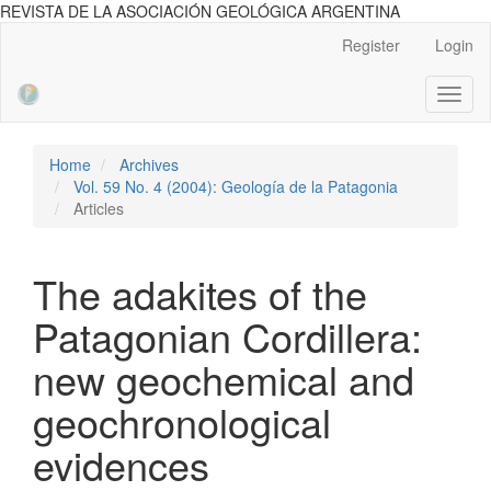
REVISTA DE LA ASOCIACIÓN GEOLÓGICA ARGENTINA
Main
Register
Login
Navigation
Main
Toggl
Content
naviga
Sidebar
Home
Archives
Vol. 59 No. 4 (2004): Geología de la Patagonia
Articles
The adakites of the
Patagonian Cordillera:
new geochemical and
geochronological
evidences