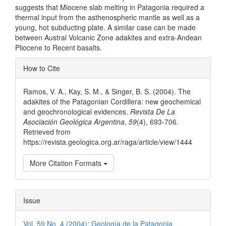
suggests that Miocene slab melting in Patagonia required a
thermal input from the asthenospheric mantle as well as a
young, hot subducting plate. A similar case can be made
between Austral Volcanic Zone adakites and extra-Andean
Pliocene to Recent basalts.
Article
How to Cite
Details
Ramos, V. A., Kay, S. M., & Singer, B. S. (2004). The
adakites of the Patagonian Cordillera: new geochemical
and geochronological evidences.
Revista De La
Asociación Geológica Argentina
,
59
(4), 693-706.
Retrieved from
https://revista.geologica.org.ar/raga/article/view/1444
More Citation Formats
Issue
Vol. 59 No. 4 (2004): Geología de la Patagonia