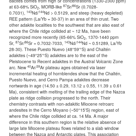
dacites comes from high Sr concentrations (1330-2300 ppm)
87
86
at 63-68% SiO
, MORB-like
Sr/
Sr (0.7028-
2
143
144
0.7031),
Nd/
Nd > 0.5129, and steep (heavy depleted)
REE pattern (La/Yb = 30-37) in an area of thin crust. Two
other adakite localities to the southwest that are also east of
where the Chile ridge collided at ~ 12 Ma, have been
recognized more recently (65-66% SiO
, 1370-1440 ppm
2
87
86
143
144
Sr,
Sr/
Sr = 0.7032-7033,
Nd/
Nd ~ 0.51289, La/Yb
28-30). These Puesto Nuevo (48°59'°S) and Chaltén
adakites (~49°25'°S) adakites are to the east of the
Pleistocene to Recent adakites in the Austral Volcanic Zone
40
39
arc. New
Ar/
Ar plateau ages obtained via laser
incremental heating of hornblendes show that the Chaltén,
Puesto Nuevo, and Cerro Pampa adakites decrease
nortwards in age (14.50 ± 0.29, 13.12 ± 0.55, 11.39 ± 0.61
Ma), consistent with melting of the trailing edge of the Nazca
plate as ridge collision progressed to the north. Their
chemistry contrasts with non-adakitic Miocene retroarc
andesites in the Cerro Moyano (~50°15'S) region, east of
where the Chile ridge collided at ca. 14 Ma. A major
difference in this southern region is the relative absence of
large late Miocene plateau flows related to a slab window
between the Nazca and Antarctic plates. This association