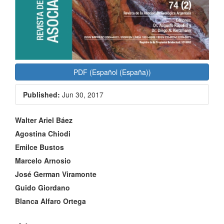
PDF (Español (España))
Published:
Jun 30, 2017
Main
Walter Ariel Báez
Article
Agostina Chiodi
Emilce Bustos
Content
Marcelo Arnosio
José German Viramonte
Guido Giordano
Blanca Alfaro Ortega