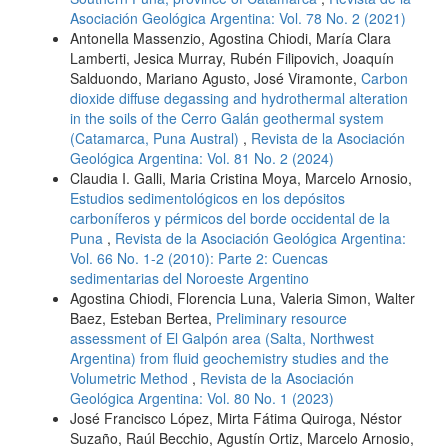
Asociación Geológica Argentina: Vol. 78 No. 2 (2021)
Antonella Massenzio, Agostina Chiodi, María Clara
Lamberti, Jesica Murray, Rubén Filipovich, Joaquín
Salduondo, Mariano Agusto, José Viramonte,
Carbon
dioxide diffuse degassing and hydrothermal alteration
in the soils of the Cerro Galán geothermal system
(Catamarca, Puna Austral)
,
Revista de la Asociación
Geológica Argentina: Vol. 81 No. 2 (2024)
Claudia I. Galli, Maria Cristina Moya, Marcelo Arnosio,
Estudios sedimentológicos en los depósitos
carboníferos y pérmicos del borde occidental de la
Puna
,
Revista de la Asociación Geológica Argentina:
Vol. 66 No. 1-2 (2010): Parte 2: Cuencas
sedimentarias del Noroeste Argentino
Agostina Chiodi, Florencia Luna, Valeria Simon, Walter
Baez, Esteban Bertea,
Preliminary resource
assessment of El Galpón area (Salta, Northwest
Argentina) from fluid geochemistry studies and the
Volumetric Method
,
Revista de la Asociación
Geológica Argentina: Vol. 80 No. 1 (2023)
José Francisco López, Mirta Fátima Quiroga, Néstor
Suzaño, Raúl Becchio, Agustín Ortiz, Marcelo Arnosio,