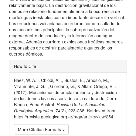
relativamente bajas. La destrucción gravitacional de los
domos se relacionó fundamentalmente a la ocurrencia de
morfologías inestables con un importante desarrollo vertical.
Las erupciones vulcanianas ocurrieron como resultado de
dos mecanismos principales: la sobrepresurización del
magma dentro del conducto y la interacción con agua
externa. Además ocurrieron explosiones freáticas menores
responsables de destruir parcialmente algunos de los
cuerpos dómicos.
Article
How to Cite
Details
Báez, W. A. ., Chiodi, A. ., Bustos, E., Arnosio, M.,
Viramonte, J. G. ., Giordano, G., & Alfaro Ortega, B. .
(2017). Mecanismos de emplazamiento y destrucción
de los domos lávicos asociados a la caldera del Cerro
Blanco, Puna Austral.
Revista De La Asociación
Geológica Argentina
,
74
(2), 223-238. Retrieved from
https://revista.geologica.org.ar/raga/article/view/254
More Citation Formats