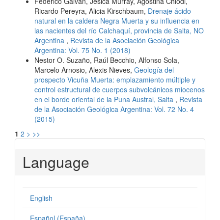
Federico Galván, Jesica Murray, Agostina Chiodi,
Ricardo Pereyra, Alicia Kirschbaum,
Drenaje ácido
natural en la caldera Negra Muerta y su influencia en
las nacientes del río Calchaquí, provincia de Salta, NO
Argentina
,
Revista de la Asociación Geológica
Argentina: Vol. 75 No. 1 (2018)
Nestor O. Suzaño, Raúl Becchio, Alfonso Sola,
Marcelo Arnosio, Alexis Nieves,
Geología del
prospecto Vicuña Muerta: emplazamiento múltiple y
control estructural de cuerpos subvolcánicos miocenos
en el borde oriental de la Puna Austral, Salta
,
Revista
de la Asociación Geológica Argentina: Vol. 72 No. 4
(2015)
1
2
>
>>
Language
English
Español (España)