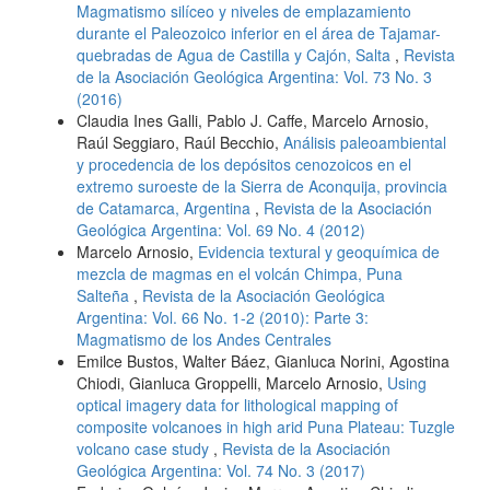
Magmatismo silíceo y niveles de emplazamiento
durante el Paleozoico inferior en el área de Tajamar-
quebradas de Agua de Castilla y Cajón, Salta
,
Revista
de la Asociación Geológica Argentina: Vol. 73 No. 3
(2016)
Claudia Ines Galli, Pablo J. Caffe, Marcelo Arnosio,
Raúl Seggiaro, Raúl Becchio,
Análisis paleoambiental
y procedencia de los depósitos cenozoicos en el
extremo suroeste de la Sierra de Aconquija, provincia
de Catamarca, Argentina
,
Revista de la Asociación
Geológica Argentina: Vol. 69 No. 4 (2012)
Marcelo Arnosio,
Evidencia textural y geoquímica de
mezcla de magmas en el volcán Chimpa, Puna
Salteña
,
Revista de la Asociación Geológica
Argentina: Vol. 66 No. 1-2 (2010): Parte 3:
Magmatismo de los Andes Centrales
Emilce Bustos, Walter Báez, Gianluca Norini, Agostina
Chiodi, Gianluca Groppelli, Marcelo Arnosio,
Using
optical imagery data for lithological mapping of
composite volcanoes in high arid Puna Plateau: Tuzgle
volcano case study
,
Revista de la Asociación
Geológica Argentina: Vol. 74 No. 3 (2017)