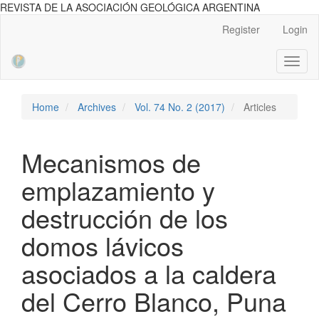
REVISTA DE LA ASOCIACIÓN GEOLÓGICA ARGENTINA
Main
Register
Login
Navigation
Main
Toggl
Content
naviga
Sidebar
Home
Archives
Vol. 74 No. 2 (2017)
Articles
Mecanismos de
emplazamiento y
destrucción de los
domos lávicos
asociados a la caldera
del Cerro Blanco, Puna