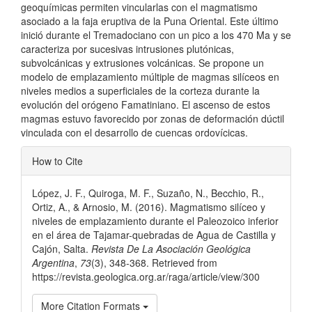
geoquímicas permiten vincularlas con el magmatismo
asociado a la faja eruptiva de la Puna Oriental. Este último
inició durante el Tremadociano con un pico a los 470 Ma y se
caracteriza por sucesivas intrusiones plutónicas,
subvolcánicas y extrusiones volcánicas. Se propone un
modelo de emplazamiento múltiple de magmas silíceos en
niveles medios a superficiales de la corteza durante la
evolución del orógeno Famatiniano. El ascenso de estos
magmas estuvo favorecido por zonas de deformación dúctil
vinculada con el desarrollo de cuencas ordovícicas.
Article
How to Cite
Details
López, J. F., Quiroga, M. F., Suzaño, N., Becchio, R.,
Ortiz, A., & Arnosio, M. (2016). Magmatismo silíceo y
niveles de emplazamiento durante el Paleozoico inferior
en el área de Tajamar-quebradas de Agua de Castilla y
Cajón, Salta.
Revista De La Asociación Geológica
Argentina
,
73
(3), 348-368. Retrieved from
https://revista.geologica.org.ar/raga/article/view/300
More Citation Formats