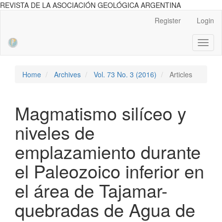
REVISTA DE LA ASOCIACIÓN GEOLÓGICA ARGENTINA
Main
Register
Login
Navigation
Main
Toggl
Content
naviga
Sidebar
Home
Archives
Vol. 73 No. 3 (2016)
Articles
Magmatismo silíceo y
niveles de
emplazamiento durante
el Paleozoico inferior en
el área de Tajamar-
quebradas de Agua de