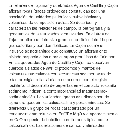
En el área de Tajamar y quebradas Agua de Castilla y Cajón
afloran rocas ígneas ordovícicas constituidas por una
asociación de unidades plutónicas, subvolcánicas y
volcánicas de composición ácida. Se describen y
caracterizan las relaciones de campo, la petrografía y la
geoquímica de las unidades identificadas. En el área de
Tajamar aflora un intrusivo granítico porfídico intruido por
granodioritas y pórfidos riolíticos. En Cajón ocurre un
intrusivo sienogranítico que constituye un afloramiento
aislado respecto a los otros cuerpos graníticos de Tajamar.
En las quebradas Agua de Castilla y Cajón se observan
cuerpos aislados de
sills
, criptodomos y mantos de
volcanitas intercalados con secuencias sedimentarias de
edad arenigiana-llanvirniana de acuerdo con el registro
fosilífero. El desarrollo de peperitas en el contacto volcanita-
sedimento indican la contemporaneidad magmatismo-
sedimentación. Las unidades ígneas estudiadas son de
signatura geoquímica calcoalcalina y peraluminosas. Se
diferencia un grupo de rocas caracterizado por un
enriquecimiento relativo en FeOT y MgO y empobrecimiento
en CaO respecto de batolitos cordilleranos típicamente
calcoalcalinos. Las relaciones de campo y afinidades