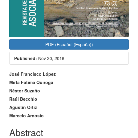
PDF (Español (España))
Published:
Nov 30, 2016
Main
José Francisco López
Article
Mirta Fátima Quiroga
Néstor Suzaño
Content
Raúl Becchio
Agustín Ortiz
Marcelo Arnosio
Abstract