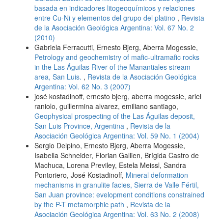
basada en indicadores litogeoquímicos y relaciones
entre Cu-Ni y elementos del grupo del platino
,
Revista
de la Asociación Geológica Argentina: Vol. 67 No. 2
(2010)
Gabriela Ferracutti, Ernesto Bjerg, Aberra Mogessie,
Petrology and geochemistry of mafic-ultramafic rocks
in the Las Águilas River-of the Manantiales stream
area, San Luis.
,
Revista de la Asociación Geológica
Argentina: Vol. 62 No. 3 (2007)
josé kostadinoff, ernesto bjerg, aberra mogessie, ariel
raniolo, guillermina alvarez, emiliano santiago,
Geophysical prospecting of the Las Águilas deposit,
San Luis Province, Argentina
,
Revista de la
Asociación Geológica Argentina: Vol. 59 No. 1 (2004)
Sergio Delpino, Ernesto Bjerg, Aberra Mogessie,
Isabella Schneider, Florian Gallien, Brígida Castro de
Machuca, Lorena Previley, Estela Meissl, Sandra
Pontoriero, José Kostadinoff,
Mineral deformation
mechanisms in granulite facies, Sierra de Valle Fértil,
San Juan province: evelopment conditions constrained
by the P-T metamorphic path
,
Revista de la
Asociación Geológica Argentina: Vol. 63 No. 2 (2008)