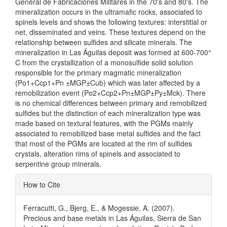
General de Fabricaciones Militares in the 70's and 80's. The
mineralization occurs in the ultramafic rocks, associated to
spinels levels and shows the following textures: interstitial or
net, disseminated and veins. These textures depend on the
relationship between sulfides and silicate minerals. The
mineralization in Las Águilas deposit was formed at 600-700°
C from the crystallization of a monosulfide solid solution
responsible for the primary magmatic mineralization
(Po1+Ccp1+Pn ±MGP±Cub) which was later affected by a
remobilization event (Po2+Ccp2+Pn±MGP±Py±Mck). There
is no chemical differences between primary and remobilized
sulfides but the distinction of each mineralization type was
made based on textural features, with the PGMs mainly
associated to remobilized base metal sulfides and the fact
that most of the PGMs are located at the rim of sulfides
crystals, alteration rims of spinels and associated to
serpentine group minerals.
Article
How to Cite
Details
Ferracutti, G., Bjerg, E., & Mogessie, A. (2007).
Precious and base metals in Las Águilas, Sierra de San