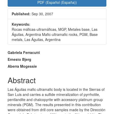
Article
PDF (Español (España))
Sidebar
Published:
Sep 30, 2007
Keywords:
Rocas máficas-ultramáficas, MGP, Metales base, Las
Águilas, Argentina Mafic-ultramafic rocks, PGM, Base
metals, Las Águilas, Argentina
Main
Gabriela Ferracutti
Article
Ernesto Bjerg
Aberra Mogessie
Content
Abstract
Las Águilas mafic-ultramafic body is located in the Sierras of
San Luis and carries a sulfide mineralization of pyrrhotite,
pentlandite and chalcopyrite with accessory platinum group
minerals (PGM). The results presented in this contribution
were obtained from drill core samples made by the Dirección