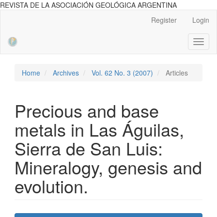
REVISTA DE LA ASOCIACIÓN GEOLÓGICA ARGENTINA
Main
Register
Login
Navigation
Main
Toggl
Content
naviga
Sidebar
Home
Archives
Vol. 62 No. 3 (2007)
Articles
Precious and base
metals in Las Águilas,
Sierra de San Luis:
Mineralogy, genesis and
evolution.