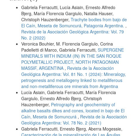
Gabriela Ferracutti, Lucía Asiain, Ernesto Alfredo
Bjerg, María Florencia Gargiulo, Natalia Hauser,
Christoph Hauzenberger,
Trachyte bodies from bajo de
El Caín, Meseta de Somuncurá, Patagonia Argentina.
,
Revista de la Asociación Geológica Argentina: Vol. 79
No. 2 (2022)
Veronica Bouhier, M. Florencia Gargiulo, Corina
Padelletti di Marco, Gabriela Ferracutti,
SUPERGENE
MINERALS WITH INDIUM (IN) IN THE SAN ROQUE
POLYMETALLIC PROJECT, NORTH PATAGONIAN
MASSIF, ARGENTINA
,
Revista de la Asociación
Geológica Argentina: Vol. 81 No. 1 (2024): Mineralogy,
petrogenesis and metallogeny linked to metalliferous
and non-metalliferous ore minerals from Argentina
Lucía Asiain, Gabriela Ferracutti, María Florencia
Gargiulo, Ernesto Alfredo Bjerg, Christoph
Hauzenberger,
Petrography and geochemistry of
alkaline basalts dikes and cones, located in bajo de El
Caín, Meseta de Somuncurá
,
Revista de la Asociación
Geológica Argentina: Vol. 78 No. 2 (2021)
Gabriela Ferracutti, Ernesto Bjerg, Aberra Mogessie,
Caracterización de la mineralización de Las Águilas