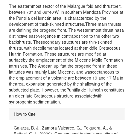
The easternmost sector of the Malargüe fold and thrustbelt,
between 70° and 69°40'W, in southern Mendoza Province at
the Puntilla deHuincán area, is characterized by the
development of thick-skinned structures.Three main thrusts
are defining the orogenic front. The westernmost thrust hasa
distinctive east-vergence in contraposition to the other two
backthrusts. Thesecondary structures are thin-skinned
thrusts, with decollements located at themiddle Cretaceous
Huitrín Formation. These structures are modified at
surfaceby the emplacement of the Miocene Molle Formation
intrusives. The Andean upliftat the orogenic front in these
latitudes was mainly Late Miocene, and wascoetaneous to
the emplacement of a volcanic arc between 19 and 17 Ma in
thearea, expansion generated by the shallowing of the
subducted plate. However, thePuntilla de Huincán constitutes
an older late Cretaceous structure associatedwith
synorogenic sedimentation.
Article
How to Cite
Details
Galarza, B. J., Zamora Valcarce, G., Folguera, A., &
Bottesi, G. L. (2009). Geology and tectonic evolution of