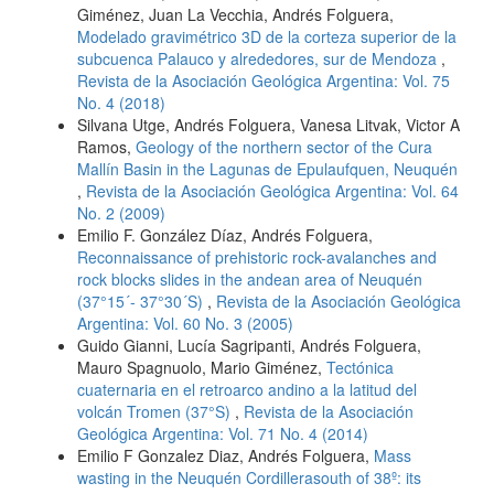
Giménez, Juan La Vecchia, Andrés Folguera,
Modelado gravimétrico 3D de la corteza superior de la
subcuenca Palauco y alrededores, sur de Mendoza
,
Revista de la Asociación Geológica Argentina: Vol. 75
No. 4 (2018)
Silvana Utge, Andrés Folguera, Vanesa Litvak, Victor A
Ramos,
Geology of the northern sector of the Cura
Mallín Basin in the Lagunas de Epulaufquen, Neuquén
,
Revista de la Asociación Geológica Argentina: Vol. 64
No. 2 (2009)
Emilio F. González Díaz, Andrés Folguera,
Reconnaissance of prehistoric rock-avalanches and
rock blocks slides in the andean area of Neuquén
(37°15´- 37°30´S)
,
Revista de la Asociación Geológica
Argentina: Vol. 60 No. 3 (2005)
Guido Gianni, Lucía Sagripanti, Andrés Folguera,
Mauro Spagnuolo, Mario Giménez,
Tectónica
cuaternaria en el retroarco andino a la latitud del
volcán Tromen (37°S)
,
Revista de la Asociación
Geológica Argentina: Vol. 71 No. 4 (2014)
Emilio F Gonzalez Diaz, Andrés Folguera,
Mass
wasting in the Neuquén Cordillerasouth of 38º: its