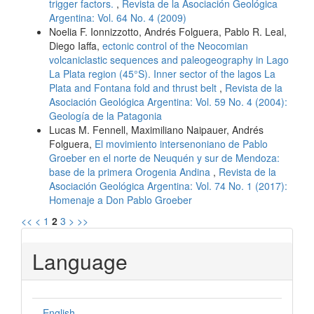
trigger factors.
,
Revista de la Asociación Geológica
Argentina: Vol. 64 No. 4 (2009)
Noelia F. Ionnizzotto, Andrés Folguera, Pablo R. Leal,
Diego Iaffa,
ectonic control of the Neocomian
volcaniclastic sequences and paleogeography in Lago
La Plata region (45°S). Inner sector of the lagos La
Plata and Fontana fold and thrust belt
,
Revista de la
Asociación Geológica Argentina: Vol. 59 No. 4 (2004):
Geología de la Patagonia
Lucas M. Fennell, Maximiliano Naipauer, Andrés
Folguera,
El movimiento intersenoniano de Pablo
Groeber en el norte de Neuquén y sur de Mendoza:
base de la primera Orogenia Andina
,
Revista de la
Asociación Geológica Argentina: Vol. 74 No. 1 (2017):
Homenaje a Don Pablo Groeber
<<
<
1
2
3
>
>>
Language
English