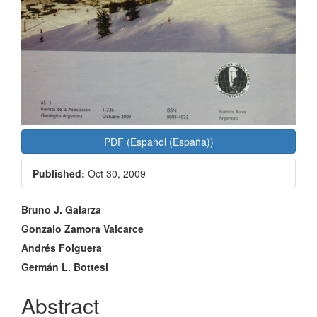
PDF (Español (España))
Published:
Oct 30, 2009
Main
Bruno J. Galarza
Article
Gonzalo Zamora Valcarce
Andrés Folguera
Content
Germán L. Bottesi
Abstract