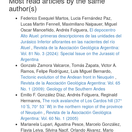
Most read articles by the same
author(s)
Federico Exequiel Martos, Lucia Fernández Paz,
Lucas Martin Fennell, Maximiliano Naipauer, Miguel
Oscar Manceñido, Andrés Folguera,
El depocentro
Alto Atuel: primeras descripciones de las unidades del
Jurásico Inferior aflorantes en las nacientes del río
Atuel
,
Revista de la Asociación Geológica Argentina:
Vol. 81 No. 3 (2024): Special Issue on the Jurassic of
Argentina
Gonzalo Zamora Valcarce, Tomás Zapata, Victor A.
Ramos, Felipe Rodríguez, Luis Miguel Bernardo,
Tectonic evolution of the Andean front in Neuquén
,
Revista de la Asociación Geológica Argentina: Vol. 65
No. 1 (2009): Geology of the Southern Andes
Emilio F. González Díaz, Andrés Folguera, Reginald
Hermanns,
The rock avalanche of Los Cardos hill (37°
10´S, 70° 53´ W) in the northern region of the province
of Neuquén
,
Revista de la Asociación Geológica
Argentina: Vol. 60 No. 1 (2005)
Marianela Lupari, Agustina Pesce, Marcelo González,
Flavia Leiva, Silvina Nacif, Orlando Alvarez, Mario