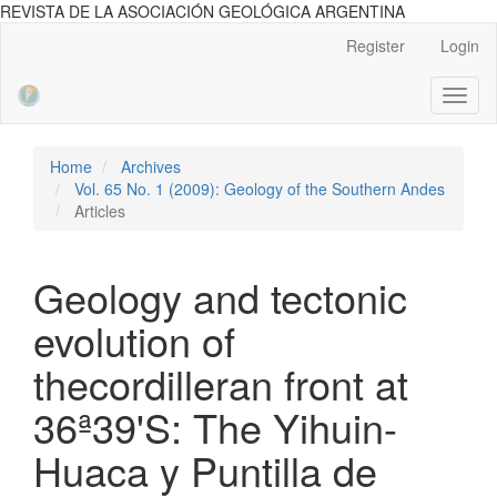
REVISTA DE LA ASOCIACIÓN GEOLÓGICA ARGENTINA
Main
Register
Login
Navigation
Main
Toggl
Content
naviga
Sidebar
Home
Archives
Vol. 65 No. 1 (2009): Geology of the Southern Andes
Articles
Geology and tectonic
evolution of
thecordilleran front at
36ª39'S: The Yihuin-
Huaca y Puntilla de